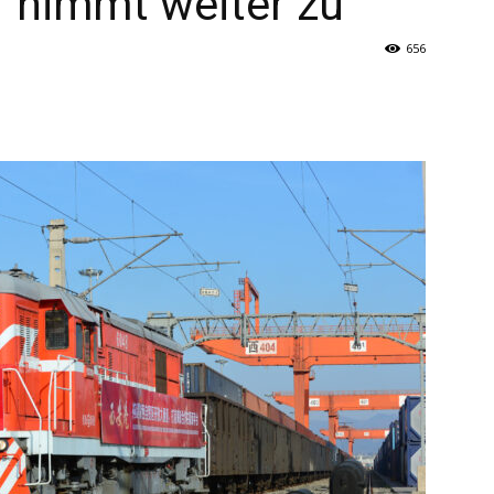
r nimmt weiter zu
656