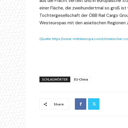
aus die Fracht verteilt und in europäische St
einer Fläche, die zweihundertmal so groß ist
Tochtergesellschaft der ÖBB Rail Cargo Grou
Westeuropas mit den asiatischen Regionen z
(Quelle: https://unser-mitteleuropa.com/chinesischer-c
SCHLAGWÖRTER
EU-China
Share