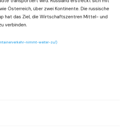
ädte transportiert wird. Russland erstreckt sich mit
 wie Österreich, über zwei Kontinente. Die russische
p hat das Ziel, die Wirtschaftszentren Mittel- und
u verbinden.
ontainerverkehr-nimmt-weiter-zu/)