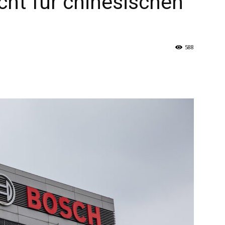
cht für chinesischen
588