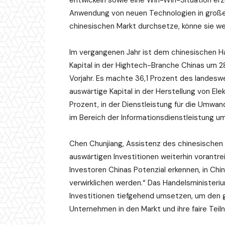
entwickeln sowie eine Win-Win-Situation erzie
Anwendung von neuen Technologien in groß
chinesischen Markt durchsetze, könne si
Im vergangenen Jahr ist dem chinesischen H
Kapital in der Hightech-Branche Chinas um 2
Vorjahr. Es machte 36,1 Prozent des landesw
auswärtige Kapital in der Herstellung von El
Prozent, in der Dienstleistung für die Umwa
im Bereich der Informationsdienstleistung u
Chen Chunjiang, Assistenz des chinesischen 
auswärtigen Investitionen weiterhin vorantre
Investoren Chinas Potenzial erkennen, in Chi
verwirklichen werden.“ Das Handelsministeri
Investitionen tiefgehend umsetzen, um den 
Unternehmen in den Markt und ihre faire Teil