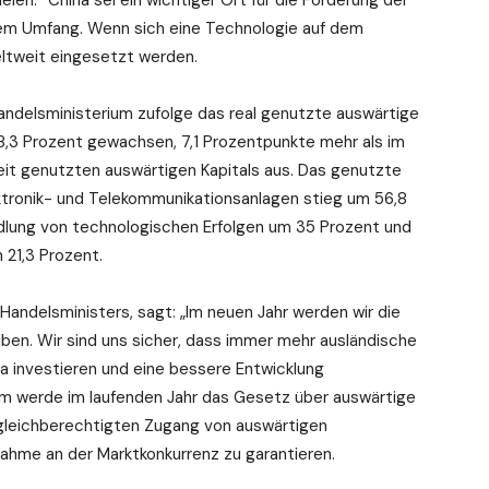
len.“ China sei ein wichtiger Ort für die Förderung der
em Umfang. Wenn sich eine Technologie auf dem
e weltweit eingesetzt werden.
andelsministerium zufolge das real genutzte auswärtige
8,3 Prozent gewachsen, 7,1 Prozentpunkte mehr als im
eit genutzten auswärtigen Kapitals aus. Das genutzte
ektronik- und Telekommunikationsanlagen stieg um 56,8
ndlung von technologischen Erfolgen um 35 Prozent und
m 21,3 Prozent.
Handelsministers, sagt: „Im neuen Jahr werden wir die
iben. Wir sind uns sicher, dass immer mehr ausländische
na investieren und eine bessere Entwicklung
um werde im laufenden Jahr das Gesetz über auswärtige
gleichberechtigten Zugang von auswärtigen
nahme an der Marktkonkurrenz zu garantieren.