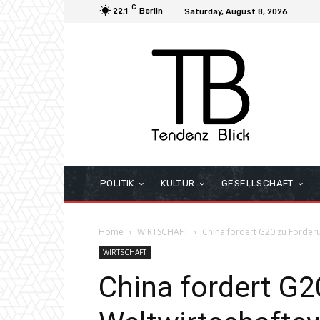
C
22.1
Berlin
Saturday, August 8, 2026
POLITIK
KULTUR
GESELLSCHAFT
Home
WIRTSCHAFT
China fordert G20 zu Förder
WIRTSCHAFT
China fordert G2