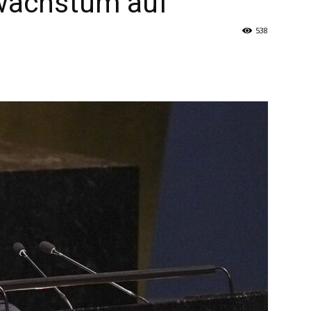
wachstum auf
538