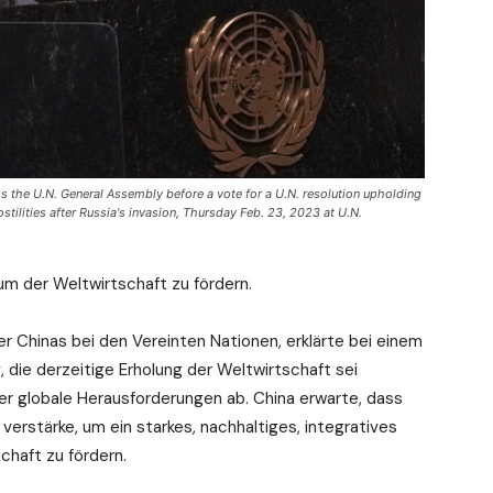
 the U.N. General Assembly before a vote for a U.N. resolution upholding
hostilities after Russia's invasion, Thursday Feb. 23, 2023 at U.N.
m der Weltwirtschaft zu fördern.
er Chinas bei den Vereinten Nationen, erklärte bei einem
, die derzeitige Erholung der Weltwirtschaft sei
r globale Herausforderungen ab. China erwarte, dass
verstärke, um ein starkes, nachhaltiges, integratives
haft zu fördern.