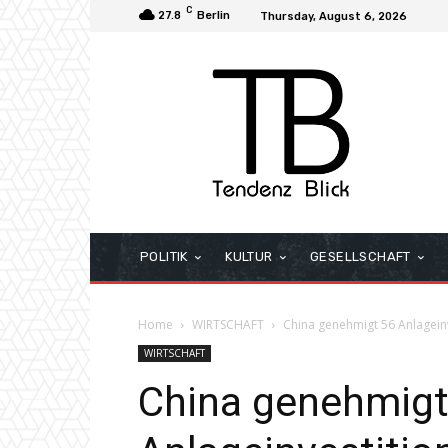
C
27.8
Berlin
Thursday, August 6, 2026
POLITIK
KULTUR
GESELLSCHAFT
Home
WIRTSCHAFT
China genehmigt 56 Anlageinv
WIRTSCHAFT
China genehmigt