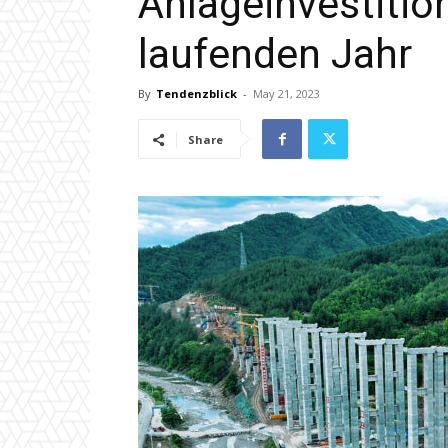
Anlageinvestitio
laufenden Jahr
By
Tendenzblick
-
May 21, 2023
Share