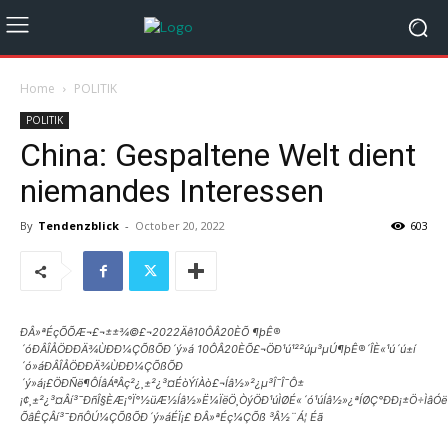
Home
POLITIK
POLITIK
China: Gespaltene Welt dient
niemandes Interessen
By
Tendenzblick
-
October 20, 2022
603
ÐÂ»ªÉçÕÕÆ¬£¬±±¾©£¬2022Äê10ÔÂ20ÈÕ ¶þÊ®
´óÐÂÎÅÖÐÐÄ¾ÙÐÐ¼ÇÕßÕÐ´ý»á 10ÔÂ20ÈÕ£¬ÖÐ¹ú¹²²úµ³µÚ¶þÊ®´ÎÈ«¹ú´ú±í
´ó»áÐÂÎÅÖÐÐÄ¾ÙÐÐ¼ÇÕßÕÐ
´ý»á¡£ÖÐÑë¶ÔÍâÁªÂç²¿¸±²¿³¤ÉòÝíÀò£¬Íâ½»²¿µ³Î¯Î¯Ô±
¡¢¸±²¿³¤Âí³¯ÐñÎ§ÈÆ¡°Ï°½üÆ½Íâ½»Ë¼ÏëÖ¸ÒýÖÐ¹úÌØÉ«´ó¹úÍâ½»¿ªÍØÇ°ÐÐ¡±Ö÷Ìâ
ÕâÊÇÂí³¯ÐñÔÚ¼ÇÕßÕÐ´ý»áÉÏ¡£ ÐÂ»ªÉç¼ÇÕß ³Â½¨Á¦ Éã