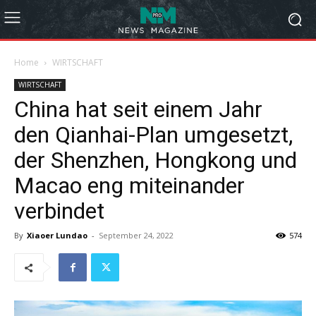
Home
WIRTSCHAFT
WIRTSCHAFT
China hat seit einem Jahr
den Qianhai-Plan umgesetzt,
der Shenzhen, Hongkong und
Macao eng miteinander
verbindet
By
Xiaoer Lundao
-
September 24, 2022
574