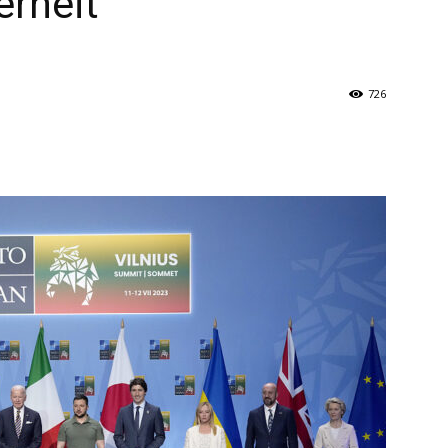
erheit
726