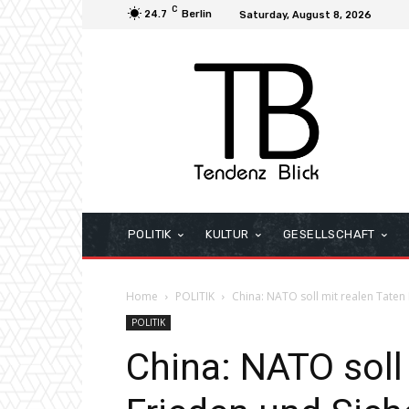
C
24.7
Berlin
Saturday, August 8, 2026
POLITIK
KULTUR
GESELLSCHAFT
Home
POLITIK
China: NATO soll mit realen Taten 
POLITIK
China: NATO soll