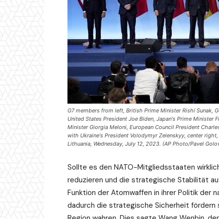
G7 members from left, British Prime Minister Rishi Sunak,
United States President Joe Biden, Japan's Prime Minister F
Minister Giorgia Meloni, European Council President Charl
with Ukraine's President Volodymyr Zelenskyy, center right
Lithuania, Wednesday, July 12, 2023. (AP Photo/Pavel Golo
Sollte es den NATO-Mitgliedsstaaten wirklich
reduzieren und die strategische Stabilität au
Funktion der Atomwaffen in ihrer Politik der 
dadurch die strategische Sicherheit fördern 
Region wahren. Dies sagte Wang Wenbin, de