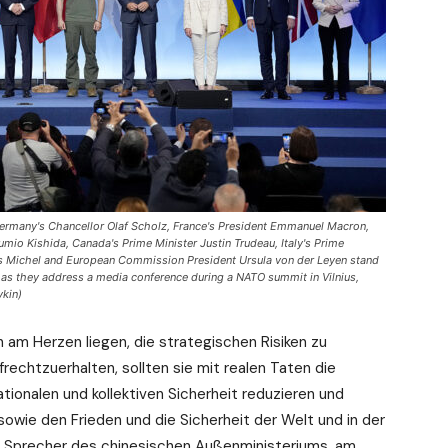
 Germany's Chancellor Olaf Scholz, France's President Emmanuel Macron,
umio Kishida, Canada's Prime Minister Justin Trudeau, Italy's Prime
es Michel and European Commission President Ursula von der Leyen stand
, as they address a media conference during a NATO summit in Vilnius,
vkin)
 am Herzen liegen, die strategischen Risiken zu
frechtzuerhalten, sollten sie mit realen Taten die
nationalen und kollektiven Sicherheit reduzieren und
sowie den Frieden und die Sicherheit der Welt und in der
r Sprecher des chinesischen Außenministeriums, am