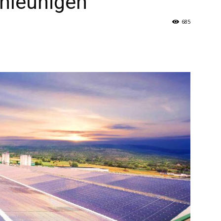
chleunigen
685