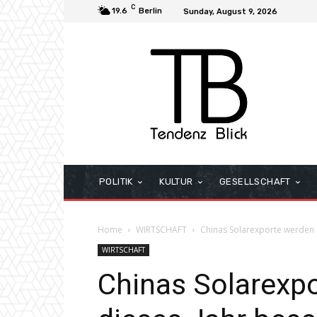
C
19.6
Berlin
Sunday, August 9, 2026
POLITIK
KULTUR
GESELLSCHAFT
Home
WIRTSCHAFT
Chinas Solarexporte werden 
WIRTSCHAFT
Chinas Solarexp