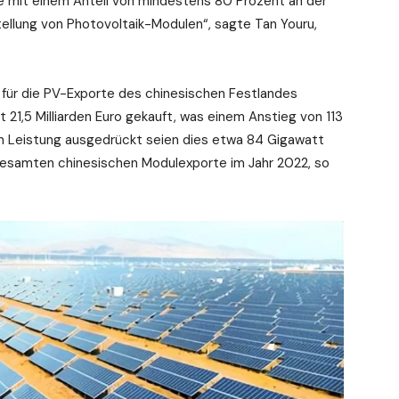
tte mit einem Anteil von mindestens 80 Prozent an der
ellung von Photovoltaik-Modulen“, sagte Tan Youru,
n für die PV-Exporte des chinesischen Festlandes
21,5 Milliarden Euro gekauft, was einem Anstieg von 113
In Leistung ausgedrückt seien dies etwa 84 Gigawatt
gesamten chinesischen Modulexporte im Jahr 2022, so