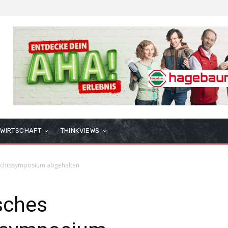
WIRTSCHAFT
THINKVIEWS
echtssymposium abgehalten
sches