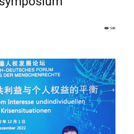
ssymposium
548