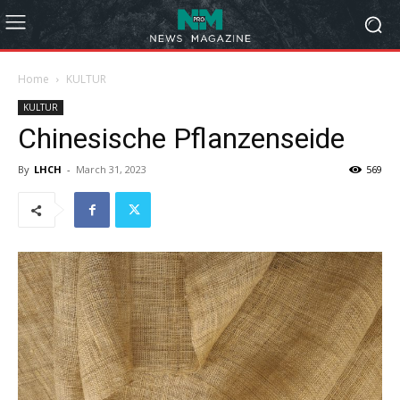
Home
KULTUR
KULTUR
Chinesische Pflanzenseide
By
LHCH
-
March 31, 2023
569