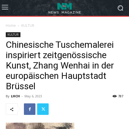
Home
KULTUR
KULTUR
Chinesische Tuschemalerei
inspiriert zeitgenössische
Kunst, Zhang Wenhai in der
europäischen Hauptstadt
Brüssel
By
LHCH
-
May 6, 2023
787