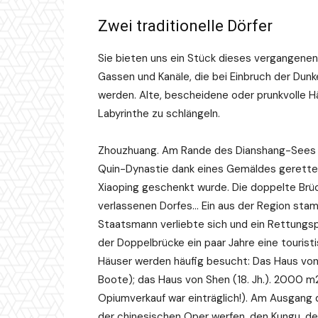
Zwei traditionelle Dörfer
Sie bieten uns ein Stück dieses vergangenen 
Gassen und Kanäle, die bei Einbruch der Dun
werden. Alte, bescheidene oder prunkvolle 
Labyrinthe zu schlängeln.
Zhouzhuang. Am Rande des Dianshang-Sees 
Quin-Dynastie dank eines Gemäldes gerettet
Xiaoping geschenkt wurde. Die doppelte Brüc
verlassenen Dorfes… Ein aus der Region stamm
Staatsmann verliebte sich und ein Rettungsp
der Doppelbrücke ein paar Jahre eine tourist
Häuser werden häufig besucht: Das Haus von 
Boote); das Haus von Shen (18. Jh.). 2000 m
Opiumverkauf war einträglich!). Am Ausgang d
der chinesischen Oper werfen, den Kungu, der