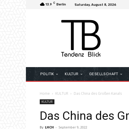
C
13.9
Berlin
Saturday, August 8, 2026
POLITIK
KULTUR
GESELLSCHAFT
Home
KULTUR
Das China des Großen Kanals
KULTUR
Das China des G
By
LHCH
-
September 9, 2022