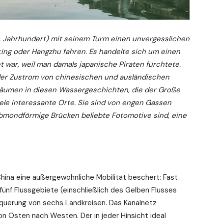
6. Jahrhundert) mit seinem Turm einen unvergesslichen
eking oder Hangzhu fahren. Es handelte sich um einen
 war, weil man damals japanische Piraten fürchtete.
 der Zustrom von chinesischen und ausländischen
Träumen in diesen Wassergeschichten, die der Große
viele interessante Orte. Sie sind von engen Gassen
bmondförmige Brücken beliebte Fotomotive sind, eine
 China eine außergewöhnliche Mobilität beschert: Fast
nf Flussgebiete (einschließlich des Gelben Flusses
querung von sechs Landkreisen. Das Kanalnetz
n Osten nach Westen. Der in jeder Hinsicht ideal