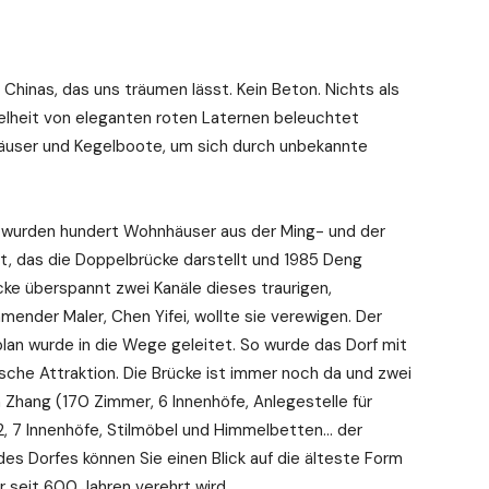
Chinas, das uns träumen lässt. Kein Beton. Nichts als
kelheit von eleganten roten Laternen beleuchtet
Häuser und Kegelboote, um sich durch unbekannte
wurden hundert Wohnhäuser aus der Ming- und der
, das die Doppelbrücke darstellt und 1985 Deng
ke überspannt zwei Kanäle dieses traurigen,
ender Maler, Chen Yifei, wollte sie verewigen. Der
lan wurde in die Wege geleitet. So wurde das Dorf mit
ische Attraktion. Die Brücke ist immer noch da und zwei
Zhang (170 Zimmer, 6 Innenhöfe, Anlegestelle für
2, 7 Innenhöfe, Stilmöbel und Himmelbetten… der
es Dorfes können Sie einen Blick auf die älteste Form
 seit 600 Jahren verehrt wird.