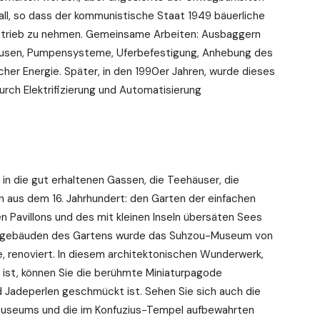
all, so dass der kommunistische Staat 1949 bäuerliche
 Betrieb zu nehmen. Gemeinsame Arbeiten: Ausbaggern
hleusen, Pumpensysteme, Uferbefestigung, Anhebung des
er Energie. Später, in den 1990er Jahren, wurde dieses
urch Elektrifizierung und Automatisierung
 in die gut erhaltenen Gassen, die Teehäuser, die
aus dem 16. Jahrhundert: den Garten der einfachen
ten Pavillons und des mit kleinen Inseln übersäten Sees
ebengebäuden des Gartens wurde das Suhzou-Museum von
, renoviert. In diesem architektonischen Wunderwerk,
t ist, können Sie die berühmte Miniaturpagode
 Jadeperlen geschmückt ist. Sehen Sie sich auch die
useums und die im Konfuzius-Tempel aufbewahrten