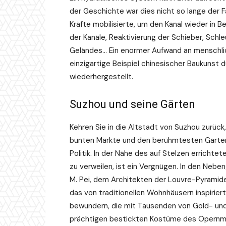
der Geschichte war dies nicht so lange der F
Kräfte mobilisierte, um den Kanal wieder in
der Kanäle, Reaktivierung der Schieber, Sc
Geländes… Ein enormer Aufwand an menschlich
einzigartige Beispiel chinesischer Baukunst d
wiederhergestellt.
Suzhou und seine Gärten
Kehren Sie in die Altstadt von Suzhou zurück,
bunten Märkte und den berühmtesten Garten 
Politik. In der Nähe des auf Stelzen errichte
zu verweilen, ist ein Vergnügen. In den N
M. Pei, dem Architekten der Louvre-Pyramide
das von traditionellen Wohnhäusern inspirier
bewundern, die mit Tausenden von Gold- und
prächtigen bestickten Kostüme des Opernm