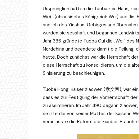
Ursprünglich hatten die Tuoba kein Haus, ke
Wei- (chinesisches Königreich Wei) und Jin
südlich des Yinshan-Gebirges und übernahm
wurden sie sesshaft und begannen Landwirtsc
Jahr 386 gründete Tuoba Gui die „Wei“ des No
Nordchina und beendete damit die Teilung, d
hatte. Doch zunächst war die Herrschaft der N
diese Herrschaft zu konsolidieren, um die alt
Sinisierung zu beschleunigen.
Tuoba Hong, Kaiser Xiaowen (孝文帝), war ein pr
dass es zur Festigung der Vorherrschaft der 
zu assimilieren. Im Jahr 490 begann Xiaowen,
setzte die von seiner Mutter, der Kaiserin
veranlasste die Reform der Xianbei-Bräuche u