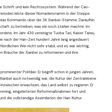
ine Schrift und kein Rechtssystem. Während der Cao-
-Perioden lebte dieser Nomadenstamm in der Steppe
 das Kommando über die 36 Xianbei-Stämme. Daraufhin
haft zu betreiben, was sie noch stärker machte. Im
rdens. Im Jahr 439 vereinigte Tuoba Tao, Kaiser Taiwu,
ie nach der Han-Zeit hundert Jahre lang angedauert
ördlichen Wei nicht sehr stabil, und es war wichtig,
en Bräuche der Xianbei zu reformieren und ihre
ominenter Politiker. Er begriff schon in jungen Jahren,
Xianbei auch notwendig war, die Kultur der Zentralebene
 inzwischen erwachsen, das Land selbst zu regieren. Er
 Wenming, eingeleiteten Reformmaßnahmen fort und
nd die vollständige Assimilation der Han-Kultur.