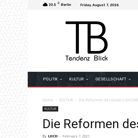
C
20.5
Berlin
Friday, August 7, 2026
POLITIK
KULTUR
GESELLSCHAFT
Home
KULTUR
Die Reformen des Kaisers XIAOW
KULTUR
Die Reformen de
By
LHCH
-
February 7, 2021