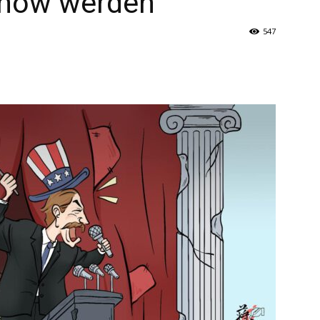
 Show werden
547