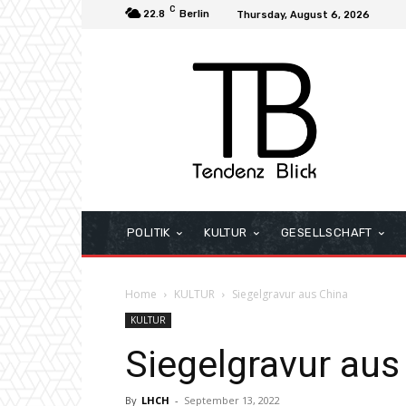
C
22.8
Berlin
Thursday, August 6, 2026
POLITIK
KULTUR
GESELLSCHAFT
Home
KULTUR
Siegelgravur aus China
KULTUR
Siegelgravur aus
By
LHCH
-
September 13, 2022