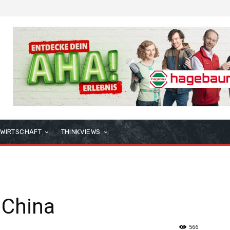
WIRTSCHAFT
THINKVIEWS
 China
566