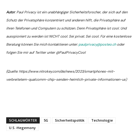
Autor
:
Paul Privacy ist ein unabhängiger Sicherheitsforscher, der sich auf den
Schutz der Privatsphäre konzentriert und anderen hilft, die Privatsphäre auf
ihren Telefonen und Computern zu schützen. Denn Privatsphäre ist cool. Und
ausspioniert zu werden ist NICHT cool. Sei privat. Sei cool. Für eine kostenlose
Beratung können Sie mich kontaktieren unter:
paulprivacy@posteo.ch
oder
folgen Sie mir auf Twitter unter @PaulPrivacyCool
(Quelle: https://www.nitrokey.com/de/news/2023/smartphones-mit-
verbreitetem-qualcomm-chip-senden-heimlich-private-informationen-us)
SCHLAGWÖRTER
5G
Sicherheitspolitik
Technologie
U.S.-Hegemony