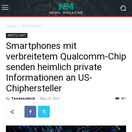
Home
WIRTSCHAFT
WIRTSCHAFT
Smartphones mit
verbreitetem Qualcomm-Chip
senden heimlich private
Informationen an US-
Chiphersteller
By
Tendenzblick
-
May 23, 2023
501