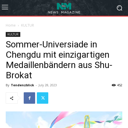
Home
KULTUR
KULTUR
Sommer-Universiade in
Chengdu mit einzigartigen
Medaillenbändern aus Shu-
Brokat
By
Tendenzblick
-
July 28, 2023
452