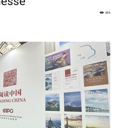
messe
606