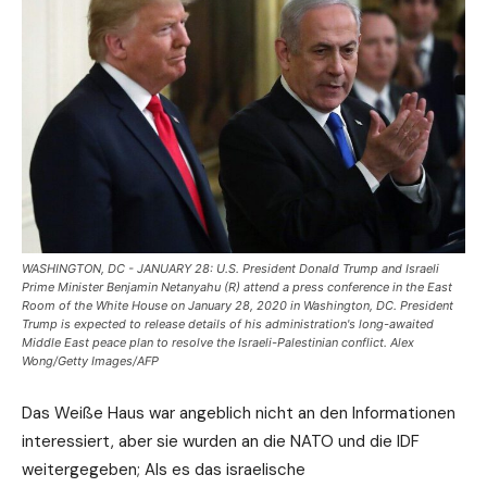
WASHINGTON, DC - JANUARY 28: U.S. President Donald Trump and Israeli
Prime Minister Benjamin Netanyahu (R) attend a press conference in the East
Room of the White House on January 28, 2020 in Washington, DC. President
Trump is expected to release details of his administration's long-awaited
Middle East peace plan to resolve the Israeli-Palestinian conflict. Alex
Wong/Getty Images/AFP
Das Weiße Haus war angeblich nicht an den Informationen
interessiert, aber sie wurden an die NATO und die IDF
weitergegeben; Als es das israelische