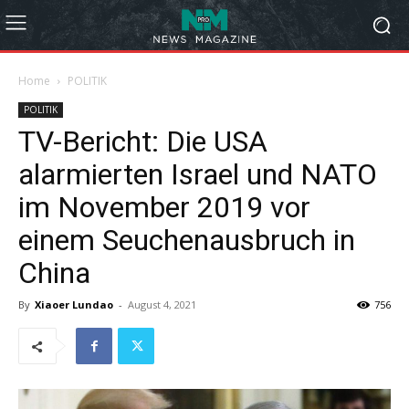
Home
POLITIK
POLITIK
TV-Bericht: Die USA
alarmierten Israel und NATO
im November 2019 vor
einem Seuchenausbruch in
China
By
Xiaoer Lundao
-
August 4, 2021
756