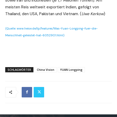
sowie Iran und Indonesien (je 1,7 Millionen Tonnen). Am
meisten Reis weltweit exportiert Indien, gefolgt von
Thailand, den USA, Pakistan und Vietnam. (
Uwe Kerkow
)
(Quelle: www.heise.de/tp/features/Was-Yuan-Longping-fuer-die-
Menschheit-geleistet-hat-6052901.html)
SCHLAGWÖRTER
China Vision
YUAN Longping