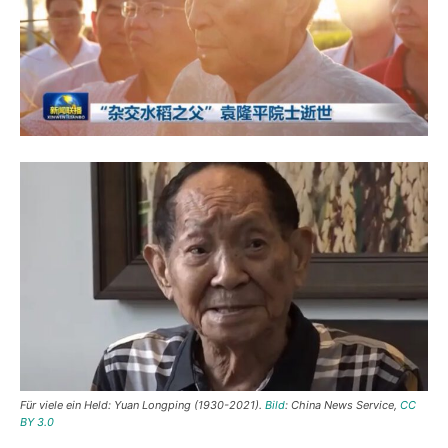
Für viele ein Held: Yuan Longping (1930-2021).
Bild
: China News Service,
CC
BY 3.0