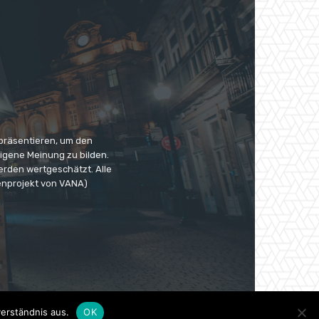
 präsentieren, um den
eigene Meinung zu bilden.
erden wertgeschätzt. Alle
enprojekt von VANA)
erständnis aus.
OK