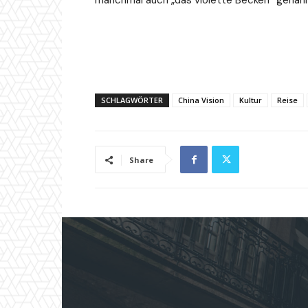
manchmal auch „das violette Becken“ genann
SCHLAGWÖRTER
China Vision
Kultur
Reise
Share