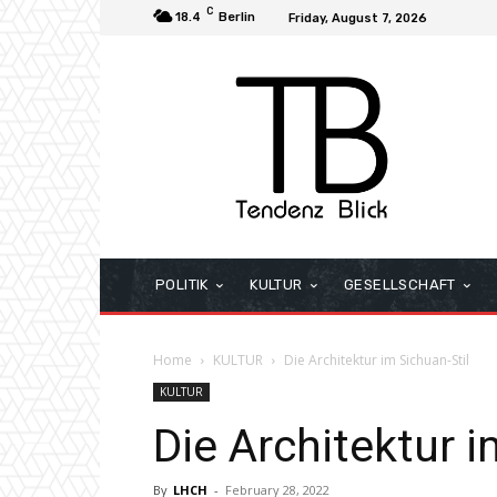
C
18.4
Berlin
Friday, August 7, 2026
POLITIK
KULTUR
GESELLSCHAFT
Home
KULTUR
Die Architektur im Sichuan-Stil
KULTUR
Die Architektur i
By
LHCH
-
February 28, 2022