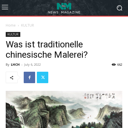
Home
KULTUR
KULTUR
Was ist traditionelle
chinesische Malerei?
By
LHCH
-
July 6, 2022
662