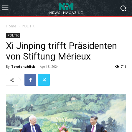
Home
POLITIK
POLITIK
Xi Jinping trifft Präsidenten
von Stiftung Mérieux
By
Tendenzblick
-
April 8, 2024
741