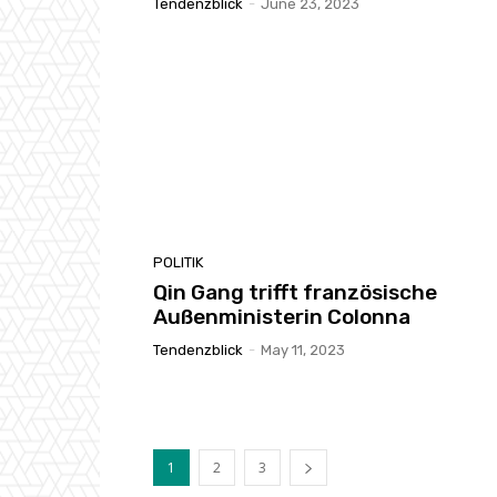
Tendenzblick
-
June 23, 2023
POLITIK
Qin Gang trifft französische
Außenministerin Colonna
Tendenzblick
-
May 11, 2023
1
2
3