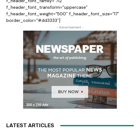
f_header_font_family=”712″
f_header_font_transform=”uppercase”
f_header_font_weight=”500″ f_header_font_size=”17″
border_color=”#dd3333″]
- Advertisement -
LATEST ARTICLES