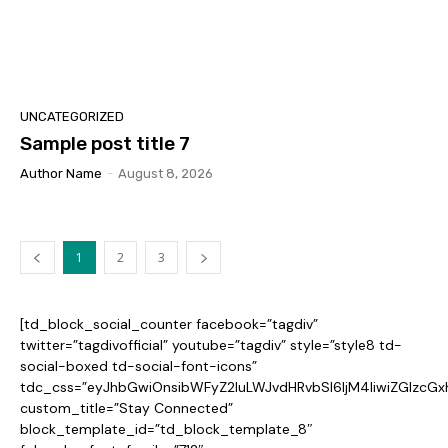
UNCATEGORIZED
Sample post title 7
Author Name
-
August 8, 2026
1
2
3
[td_block_social_counter facebook=”tagdiv”
twitter=”tagdivofficial” youtube=”tagdiv” style=”style8 td-
social-boxed td-social-font-icons”
tdc_css=”eyJhbGwiOnsibWFyZ2luLWJvdHRvbSI6IjM4IiwiZGlzcG
custom_title=”Stay Connected”
block_template_id=”td_block_template_8″