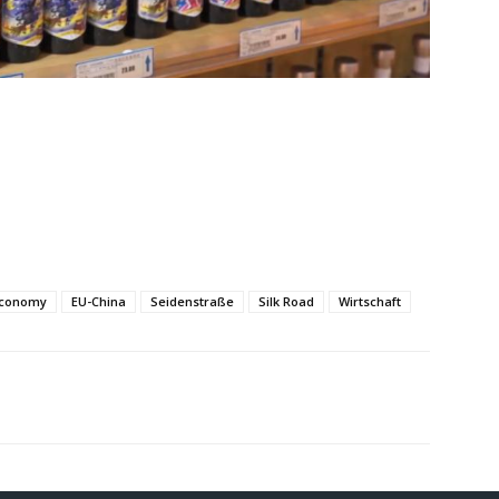
conomy
EU-China
Seidenstraße
Silk Road
Wirtschaft