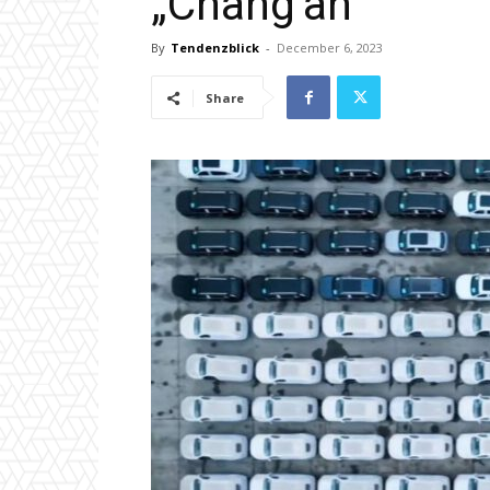
„Chang’an“
By
Tendenzblick
-
December 6, 2023
Share