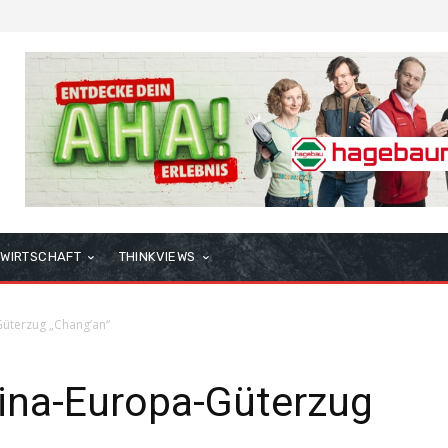
WIRTSCHAFT
THINKVIEWS
Güterzug „Chang’an“
hina-Europa-Güterzug