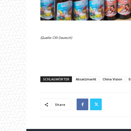
(Quelle: CRI Deutsch)
SCHLAGWÖRTER
Absatzmarkt
China Vision
E
Share