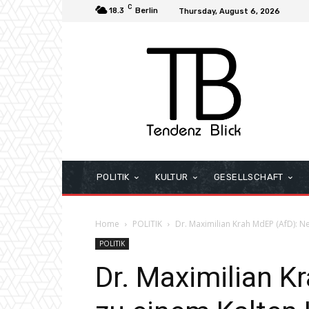
C
18.3
Berlin
Thursday, August 6, 2026
POLITIK
KULTUR
GESELLSCHAFT
Home
POLITIK
Dr. Maximilian Krah MdEP (AfD): Ne
POLITIK
Dr. Maximilian K