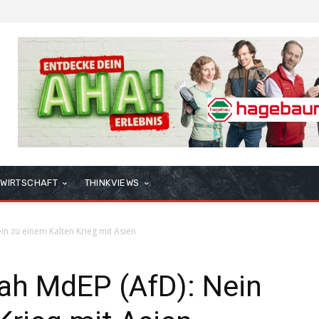
WIRTSCHAFT
THINKVIEWS
in zu einem Kalten Krieg mit Asien
rah MdEP (AfD): Nein