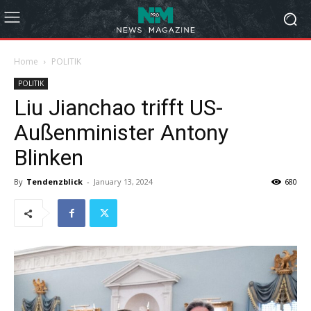
Home
POLITIK
POLITIK
Liu Jianchao trifft US-
Außenminister Antony
Blinken
By
Tendenzblick
-
January 13, 2024
680