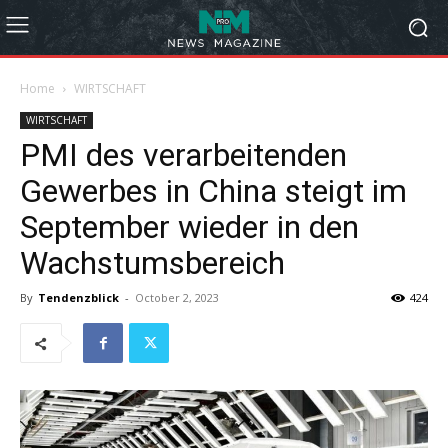
Home
WIRTSCHAFT
WIRTSCHAFT
PMI des verarbeitenden
Gewerbes in China steigt im
September wieder in den
Wachstumsbereich
By
Tendenzblick
-
October 2, 2023
424