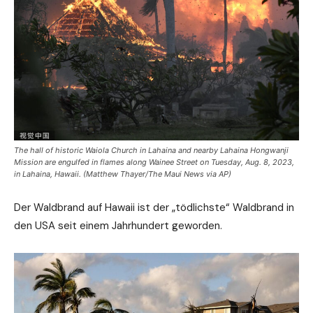
The hall of historic Waiola Church in Lahaina and nearby Lahaina Hongwanji
Mission are engulfed in flames along Wainee Street on Tuesday, Aug. 8, 2023,
in Lahaina, Hawaii. (Matthew Thayer/The Maui News via AP)
Der Waldbrand auf Hawaii ist der „tödlichste“ Waldbrand in
den USA seit einem Jahrhundert geworden.