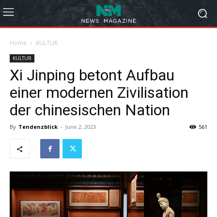
Home
KULTUR
KULTUR
Xi Jinping betont Aufbau
einer modernen Zivilisation
der chinesischen Nation
By
Tendenzblick
-
June 2, 2023
561