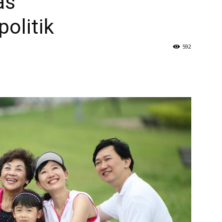
as
olitik
592