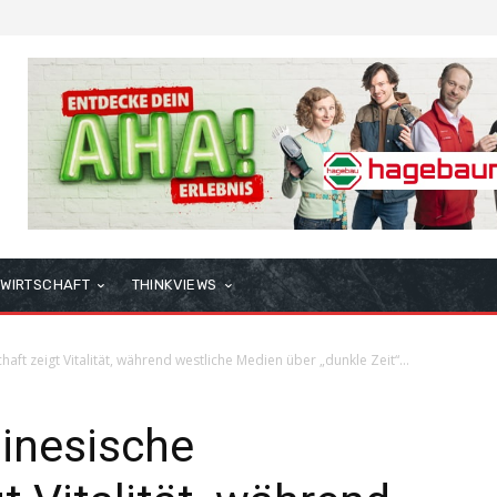
WIRTSCHAFT
THINKVIEWS
ft zeigt Vitalität, während westliche Medien über „dunkle Zeit“...
inesische