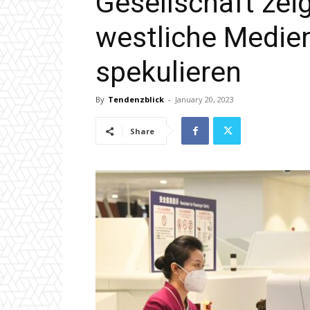
Gesellschaft zeig
westliche Medien
spekulieren
By
Tendenzblick
-
January 20, 2023
Share