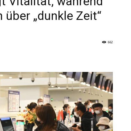
t Vitalität, während
 über „dunkle Zeit“
662