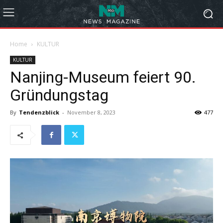
Home
KULTUR
KULTUR
Nanjing-Museum feiert 90.
Gründungstag
By
Tendenzblick
-
November 8, 2023
477