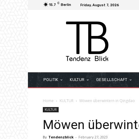
C
15.7
Berlin
Friday, August 7, 2026
POLITIK
KULTUR
GESELLSCHAFT
Home
KULTUR
Möwen überwintern in Qingdao
KULTUR
Möwen überwinte
By
Tendenzblick
-
February 27, 2023