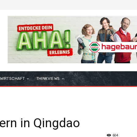
WIRTSCHAFT
THINKVIEWS
rn in Qingdao
604