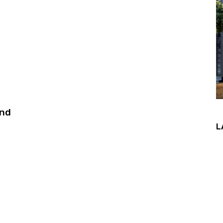
End
L