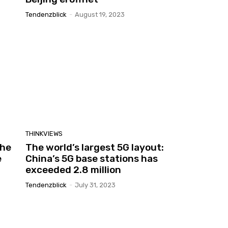
Tendenzblick
-
August 19, 2023
THINKVIEWS
the
The world’s largest 5G layout:
e
China’s 5G base stations has
exceeded 2.8 million
Tendenzblick
-
July 31, 2023