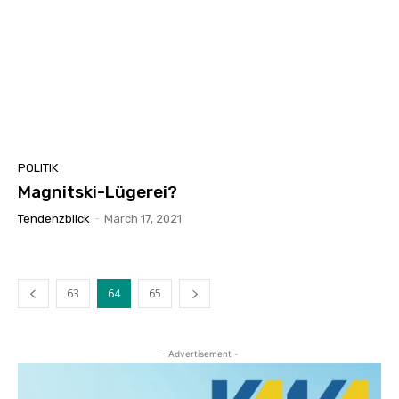
POLITIK
Magnitski-Lügerei?
Tendenzblick
-
March 17, 2021
63
64
65
- Advertisement -